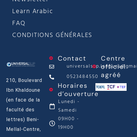
Newsletter
Learn Arabic
FAQ
CONDITIONS GÉNÉRALES
Contact
Centre
universalsup.langues@gma
officiel
agréé
0523484550
210, Boulevard
Horaires
Ibn Khaldoune
d’ouverture
(en face de la
Lunedi -
Samedi
faculté des
09H00 -
lettres) Beni-
19H00
Mellal-Centre,