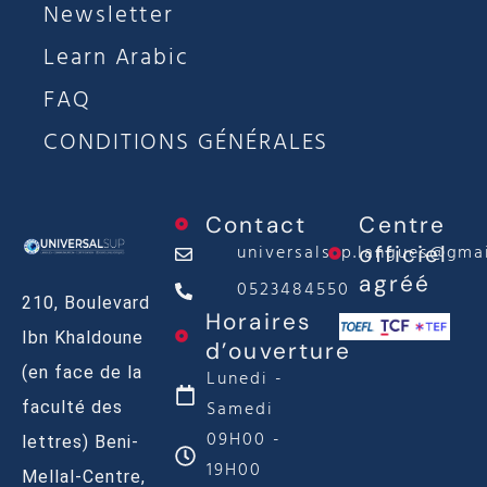
Newsletter
Learn Arabic
FAQ
CONDITIONS GÉNÉRALES
Contact
Centre
universalsup.langues@gma
officiel
agréé
0523484550
210, Boulevard
Horaires
Ibn Khaldoune
d’ouverture
(en face de la
Lunedi -
Samedi
faculté des
09H00 -
lettres) Beni-
19H00
Mellal-Centre,