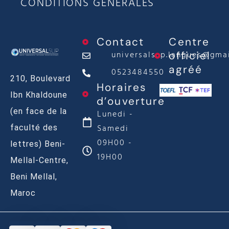
CONDITIONS GÉNÉRALES
Contact
Centre
universalsup.langues@gma
officiel
agréé
0523484550
210, Boulevard
Horaires
Ibn Khaldoune
d’ouverture
(en face de la
Lunedi -
Samedi
faculté des
09H00 -
lettres) Beni-
19H00
Mellal-Centre,
Beni Mellal,
Maroc