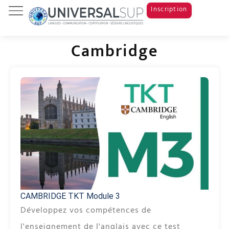
Inscription
Tests & Examens
Cours de langue
Study Abroad
Cambridge
CAMBRIDGE TKT Module 3
Développez vos compétences de
l'enseignement de l'anglais avec ce test