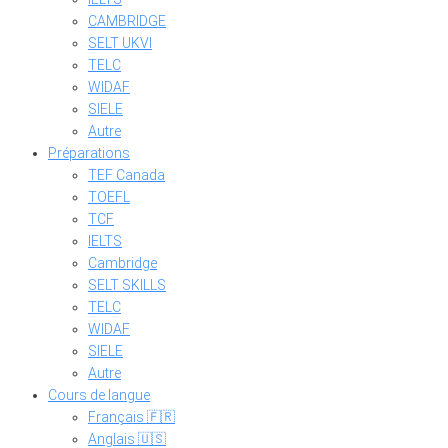
CAMBRIDGE
SELT UKVI
TELC
WIDAF
SIELE
Autre
Préparations
TEF Canada
TOEFL
TCF
IELTS
Cambridge
SELT SKILLS
TELC
WIDAF
SIELE
Autre
Cours de langue
Français 🇫🇷
Anglais 🇺🇸