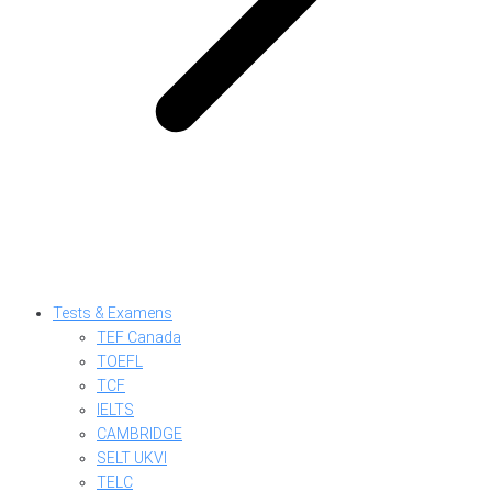
Tests & Examens
TEF Canada
TOEFL
TCF
IELTS
CAMBRIDGE
SELT UKVI
TELC