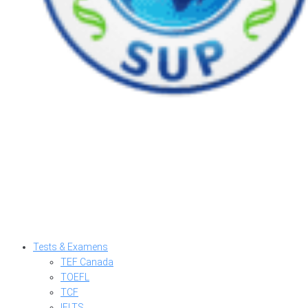
Tests & Examens
TEF Canada
TOEFL
TCF
IELTS