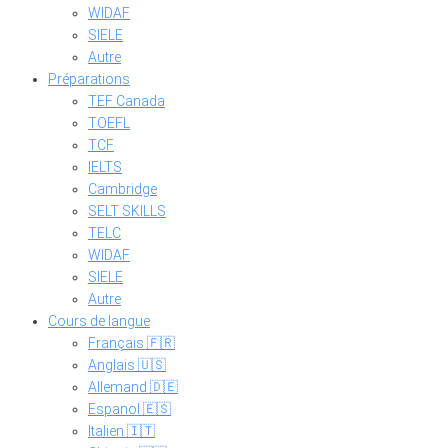
WIDAF
SIELE
Autre
Préparations
TEF Canada
TOEFL
TCF
IELTS
Cambridge
SELT SKILLS
TELC
WIDAF
SIELE
Autre
Cours de langue
Français 🇫🇷
Anglais 🇺🇸
Allemand 🇩🇪
Espanol 🇪🇸
Italien 🇮🇹