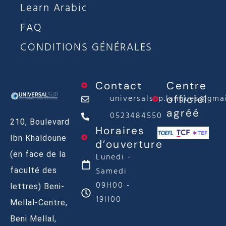
Learn Arabic
FAQ
CONDITIONS GÉNÉRALES
Contact
Centre
universalsup.langues@gma
officiel
agréé
0523484550
210, Boulevard
Horaires
Ibn Khaldoune
d’ouverture
(en face de la
Lunedi -
Samedi
faculté des
09H00 -
lettres) Beni-
19H00
Mellal-Centre,
Beni Mellal,