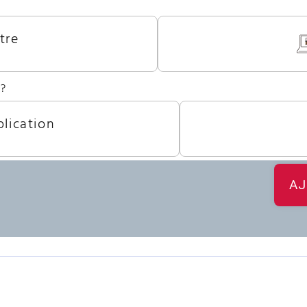
tre
 ?
lication
AJ