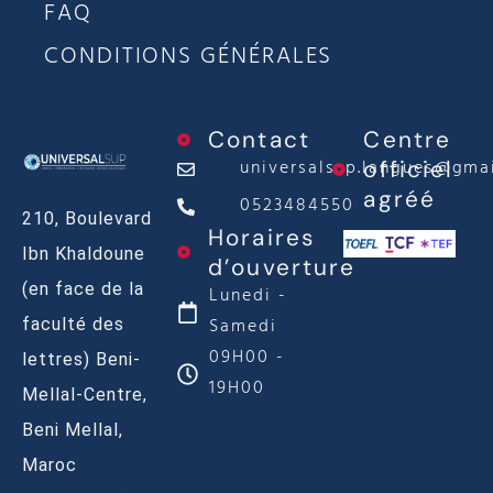
FAQ
CONDITIONS GÉNÉRALES
Contact
Centre
universalsup.langues@gma
officiel
agréé
0523484550
210, Boulevard
Horaires
Ibn Khaldoune
d’ouverture
(en face de la
Lunedi -
Samedi
faculté des
09H00 -
lettres) Beni-
19H00
Mellal-Centre,
Beni Mellal,
Maroc