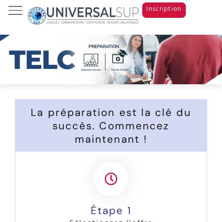
Inscription
Tests & Examens
Cours de langue
Study Abroad
La préparation est la clé du
succès. Commencez
maintenant !
Étape 1