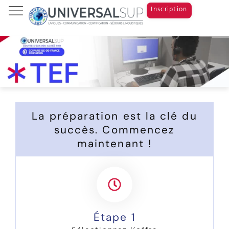
Inscription
Tests & Examens
Cours de langue
Study Abroad
La préparation est la clé du
succès. Commencez
maintenant !
Étape 1