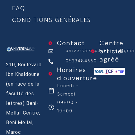
FAQ
CONDITIONS GÉNÉRALES
Contact
Centre
universalsup.langues@gma
officiel
agréé
0523484550
210, Boulevard
Horaires
Ibn Khaldoune
d’ouverture
(en face de la
Lunedi -
Samedi
faculté des
09H00 -
lettres) Beni-
19H00
Mellal-Centre,
Beni Mellal,
Maroc