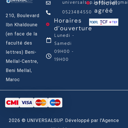
universalsup.langues@gma
officiel
agréé
0523484550
210, Boulevard
Horaires
Ibn Khaldoune
d’ouverture
(en face de la
Lunedi -
Samedi
faculté des
09H00 -
lettres) Beni-
19H00
Mellal-Centre,
Beni Mellal,
Maroc
2026 © UNIVERSALSUP. Développé par l'Agence