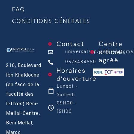
FAQ
CONDITIONS GÉNÉRALES
Contact
Centre
universalsup.langues@gma
officiel
agréé
0523484550
210, Boulevard
Horaires
Ibn Khaldoune
d’ouverture
(en face de la
Lunedi -
Samedi
faculté des
09H00 -
lettres) Beni-
19H00
Mellal-Centre,
Beni Mellal,
Maroc