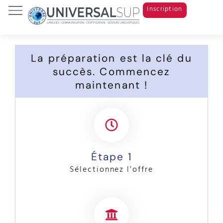
Inscription
Tests & Examens
Cours de langue
Study Abroad
La préparation est la clé du
succès. Commencez
maintenant !
Étape 1
Sélectionnez l’offre