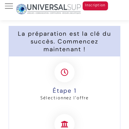
Inscription
Tests & Examens
Cours de langue
Study Abroad
La préparation est la clé du
succès. Commencez
maintenant !
Étape 1
Sélectionnez l’offre