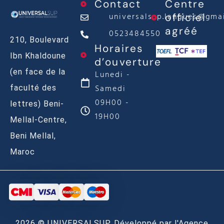
Contact
Centre
universalsup.langues@gma
officiel
agréé
0523484550
210, Boulevard
Horaires
Ibn Khaldoune
d’ouverture
(en face de la
Lunedi -
Samedi
faculté des
09H00 -
lettres) Beni-
19H00
Mellal-Centre,
Beni Mellal,
Maroc
2026 © UNIVERSALSUP. Développé par l'Agence