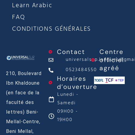
Learn Arabic
FAQ
CONDITIONS GÉNÉRALES
Contact
Centre
universalsup.langues@gma
officiel
agréé
0523484550
210, Boulevard
Horaires
Ibn Khaldoune
d’ouverture
(en face de la
Lunedi -
Samedi
faculté des
09H00 -
lettres) Beni-
19H00
Mellal-Centre,
Beni Mellal,